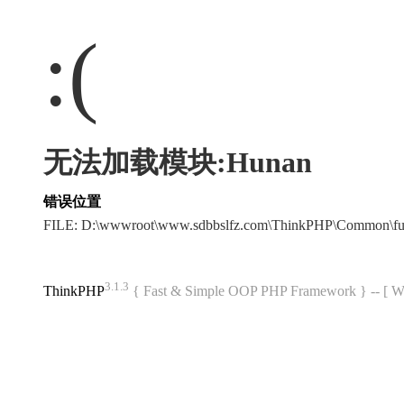
:(
无法加载模块:Hunan
错误位置
FILE: D:\wwwroot\www.sdbbslfz.com\ThinkPHP\Common\f
3.1.3
ThinkPHP
{ Fast & Simple OOP PHP Framework } -- 