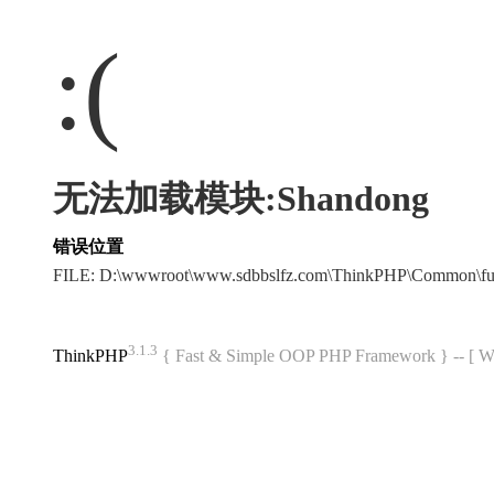
:(
无法加载模块:Shandong
错误位置
FILE: D:\wwwroot\www.sdbbslfz.com\ThinkPHP\Common\f
3.1.3
ThinkPHP
{ Fast & Simple OOP PHP Framework } -- 