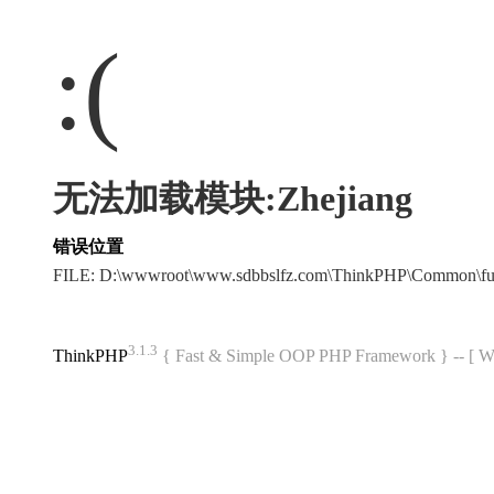
:(
无法加载模块:Zhejiang
错误位置
FILE: D:\wwwroot\www.sdbbslfz.com\ThinkPHP\Common\f
3.1.3
ThinkPHP
{ Fast & Simple OOP PHP Framework } -- 