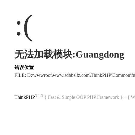
:(
无法加载模块:Guangdong
错误位置
FILE: D:\wwwroot\www.sdbbslfz.com\ThinkPHP\Common\f
3.1.3
ThinkPHP
{ Fast & Simple OOP PHP Framework } -- 